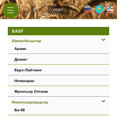
Jump to navigation
РЕВУС
BASF
Шөпжойғыштар
Арамо
Дианат
Евро-Лайтнинг
Нопасаран
Фронтьер Оптима
Инсектакарицидтер
Би-58