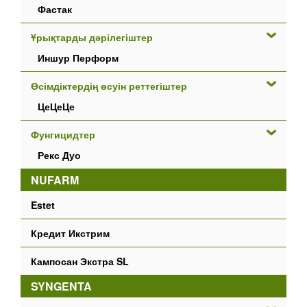
Фастак
Ұрықтарды дәрілегіштер
Иншур Перформ
Өсімдіктердің өсуін реттегіштер
ЦеЦеЦе
Фунгицидтер
Рекс Дуо
NUFARM
Estet
Кредит Икстрим
Кампосан Экстра SL
SYNGENTA