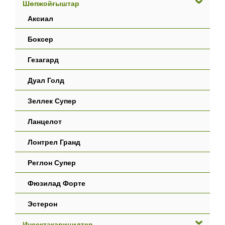
Шөпжойғыштар
Аксиал
Боксер
Гезагард
Дуал Голд
Зеллек Супер
Ланцелот
Лонтрел Гранд
Реглон Супер
Фюзилад Форте
Эстерон
Инсектакарицидтер