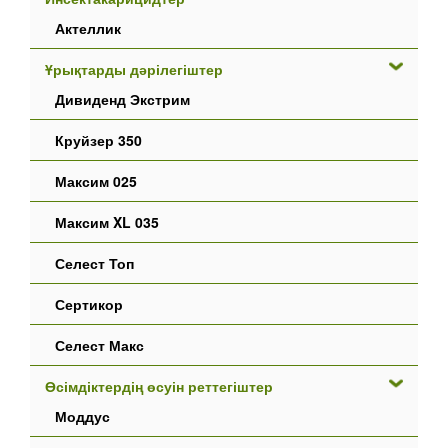
Актеллик
Ұрықтарды дәрілегіштер
Дивиденд Экстрим
Круйзер 350
Максим 025
Максим XL 035
Селест Топ
Сертикор
Селест Макс
Өсімдіктердің өсуін реттегіштер
Моддус