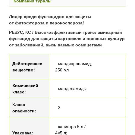
Компания туралы
Лидер среди фунгицидов для защиты
от фитофтороза и пероноспороза!
РЕВУС, КС / Высокоэффективный трансламинарный
фунгицид для защиты картофеля и овощных культур
от заболеваний, вызываемых оомицетами
Действующее
мандипропамид,
вещество:
250 г/л
Химический
манделамиды
класс:
Класс
3
опасности:
канистра 5 л /
Упаковка:
4×5 л;