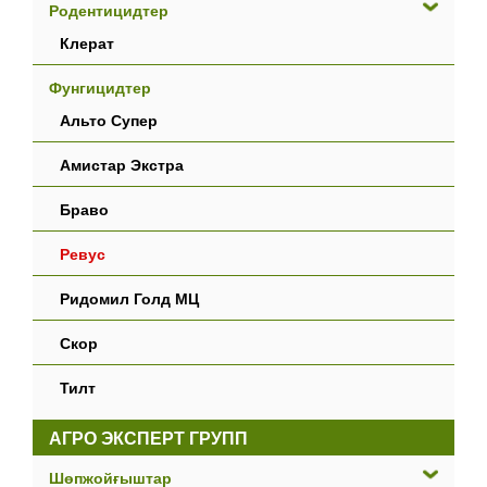
Родентицидтер
Клерат
Фунгицидтер
Альто Супер
Амистар Экстра
Браво
Ревус
Ридомил Голд МЦ
Скор
Тилт
АГРО ЭКСПЕРТ ГРУПП
Шөпжойғыштар