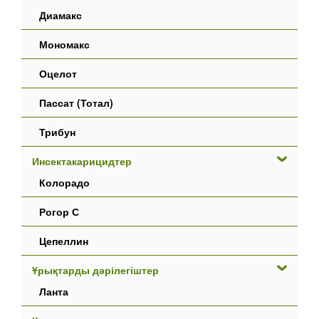
Диамакс
Мономакс
Оцелот
Пассат (Тотал)
Трибун
Инсектакарицидтер
Колорадо
Рогор С
Цепеллин
Ұрықтарды дәрілегіштер
Ланта