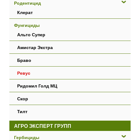
Родентицид
Клерат
Фунгициды
Альто Супер
Амистар Экстра
Браво
Ревус
Ридомил Голд МЦ
Скор
Тилт
АГРО ЭКСПЕРТ ГРУПП
Гербициды