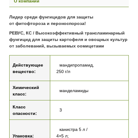
О компании
Лидер среди фунгицидов для защиты
от фитофтороза и пероноспороза!
РЕВУС, КС / Высокоэффективный трансламинарный
фунгицид для защиты картофеля и овощных культур
от заболеваний, вызываемых оомицетами
Действующее
мандипропамид,
вещество:
250 г/л
Химический
манделамиды
класс:
Класс
3
опасности:
канистра 5 л /
Упаковка:
4×5 л;