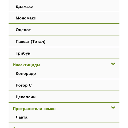
Диамакс
Мономакс
Оцелот
Пассат (Тотал)
Трибун
Инсектициды
Колорадо
Рогор С
Цепеллин
Протравители семян
Ланта