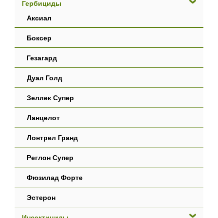
Гербициды
Аксиал
Боксер
Гезагард
Дуал Голд
Зеллек Супер
Ланцелот
Лонтрел Гранд
Реглон Супер
Фюзилад Форте
Эстерон
Инсектициды