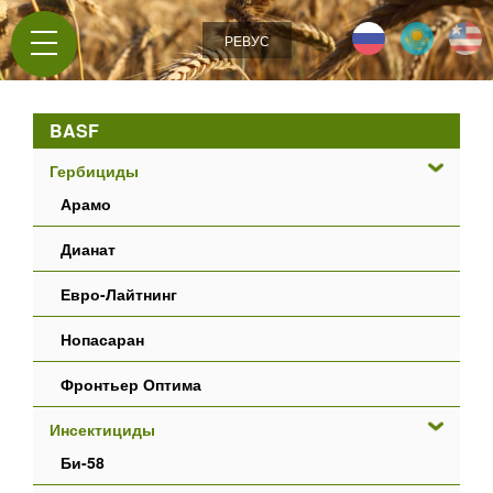
Jump to navigation
РЕВУС
BASF
Гербициды
Арамо
Дианат
Евро-Лайтнинг
Нопасаран
Фронтьер Оптима
Инсектициды
Би-58