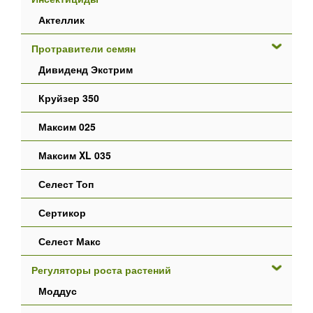
Актеллик
Протравители семян
Дивиденд Экстрим
Круйзер 350
Максим 025
Максим XL 035
Селест Топ
Сертикор
Селест Макс
Регуляторы роста растений
Моддус