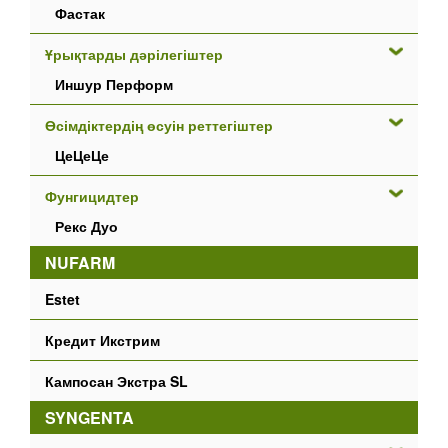
Фастак
Ұрықтарды дәрілегіштер
Иншур Перформ
Өсімдіктердің өсуін реттегіштер
ЦеЦеЦе
Фунгицидтер
Рекс Дуо
NUFARM
Estet
Кредит Икстрим
Кампосан Экстра SL
SYNGENTA