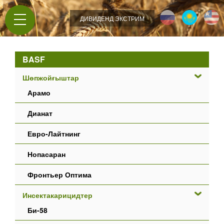
Jump to navigation
ДИВИДЕНД ЭКСТРИМ
BASF
Шөпжойғыштар
Арамо
Дианат
Евро-Лайтнинг
Нопасаран
Фронтьер Оптима
Инсектакарицидтер
Би-58