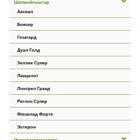
Шөпжойғыштар
Аксиал
Боксер
Гезагард
Дуал Голд
Зеллек Супер
Ланцелот
Лонтрел Гранд
Реглон Супер
Фюзилад Форте
Эстерон
Инсектакарицидтер