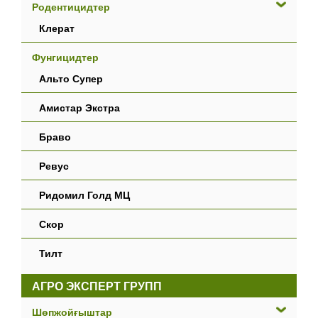
Родентицидтер
Клерат
Фунгицидтер
Альто Супер
Амистар Экстра
Браво
Ревус
Ридомил Голд МЦ
Скор
Тилт
АГРО ЭКСПЕРТ ГРУПП
Шөпжойғыштар