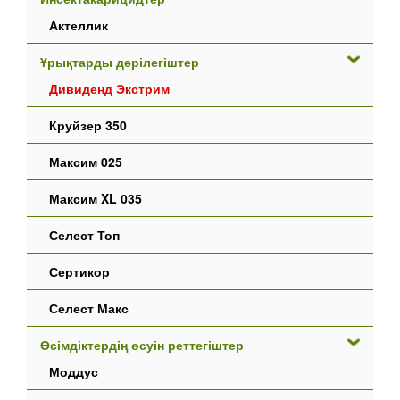
Актеллик
Ұрықтарды дәрілегіштер
Дивиденд Экстрим
Круйзер 350
Максим 025
Максим XL 035
Селест Топ
Сертикор
Селест Макс
Өсімдіктердің өсуін реттегіштер
Моддус