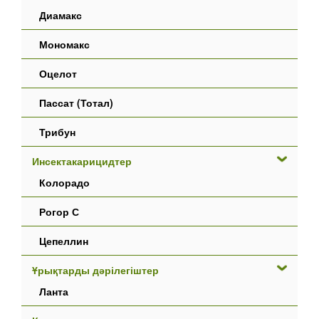
Диамакс
Мономакс
Оцелот
Пассат (Тотал)
Трибун
Инсектакарицидтер
Колорадо
Рогор С
Цепеллин
Ұрықтарды дәрілегіштер
Ланта