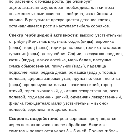
по растению к точкам роста, где блокирует
ацетолактатсинтазу, которая необходима для синтеза
незаменимых аминокислот – лейцина, изолейцина и
валина. В результате прекращается деление клеток,
останавливается рост и наступает гибель сорняков.
Спектр гербицидной активности:
высокочувствительны
к Трибуну® аистник цикутный, бодяк (виды), вероника
(виды), горец (виды), горчица полевая, гречиха татарская,
гулявник (виды), дескурайния Софии, звездчатка средняя,
лютик (виды), мак-самосейка, марь белая, пастушья
сумка обыкновенная, пикульник (виды), падалица
подсолнечника, редька дикая, ромашка (виды), торица
полевая, щирица запрокинутая, ярутка полевая, яснотка
(виды); среднечувствительны – василек синий, горец
птичий, горец вьюнковый, дымянка лекарственная, осот
полевой, подмаренник цепкий, одуванчик лекарственный,
фиалка трехцветная; малочувствительны – вьюнок
полевой, вероника плющелистная.
Скорость воздействия:
рост сорняков прекращается
через несколько часов после обработки. Видимые
симптомы появляются через 3 – 5 дней. Полная гибель