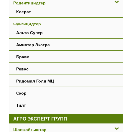
Родентицидтер
Клерат
Фунгицидтер
Альто Супер
Амистар Экстра
Браво
Ревус
Ридомил Голд МЦ
Скор
Тилт
АГРО ЭКСПЕРТ ГРУПП
Шөпжойғыштар