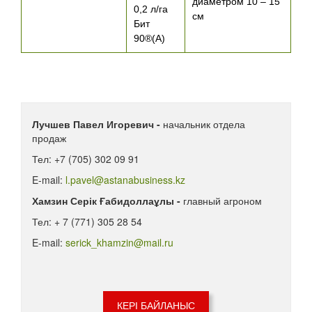
диаметром 10 – 15
0,2 л/га
см
Бит
90®(А)
Лучшев Павел Игоревич -
начальник отдела
продаж
Тел: +7 (705) 302 09 91
E-mail:
l.pavel@astanabusiness.kz
Хамзин Серік Ғабидоллаұлы -
главный агроном
Тел: + 7 (771) 305 28 54
E-mail:
serick_khamzin@mail.ru
КЕРІ БАЙЛАНЫС