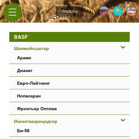
Jump to navigation
ТРИБУН
BASF
Шөпжойғыштар
Арамо
Дианат
Евро-Лайтнинг
Нопасаран
Фронтьер Оптима
Инсектакарицидтер
Би-58