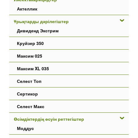
Актеллик
Ұрықтарды дәрілегіштер
Дивиденд Экстрим
Круйзер 350
Максим 025
Максим XL 035
Селест Топ
Сертикор
Селест Макс
Өсімдіктердің өсуін реттегіштер
Моддус