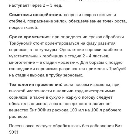
наступает через 2 – 3 нед.
Симптомы воздействия:
хлороз и некроз листьев и
стеблей, покраснение жилок, обесцвечивание точек роста,
некроз тканей.
Сроки применения:
при определении сроков обработки
Трибуном® стоит ориентироваться на фазу развития
сорняков, а не культуры. Однолетние сорняки наиболее
чувствительны к гербициду в стадии 2 - 4 листьев,
многолетние – в стадии «розетки». Для борьбы с поздно
взошедшими сорняками разрешается применять Трибун®
на стадии выхода в трубку зерновых.
Технология применения:
если посевы изрежены, при
высокой численности и наличии трудноискоренимых
сорняков, а также в сухую и жаркую погоду следует
обязательно использовать поверхностно-активное
вещество Бит 90® из расхода 100 мл на 100 л рабочего
раствора.
Посевы овса следует обрабатывать без добавления Бит
90®!