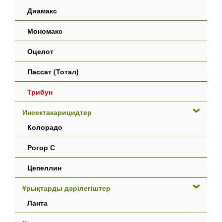
Диамакс
Мономакс
Оцелот
Пассат (Тотал)
Трибун
Инсектакарицидтер
Колорадо
Рогор С
Цепеллин
Ұрықтарды дәрілегіштер
Ланта