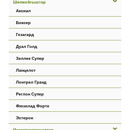
Шөпжойғыштар
Аксиал
Боксер
Гезагард
Дуал Голд
Зеллек Супер
Ланцелот
Лонтрел Гранд
Реглон Супер
Фюзилад Форте
Эстерон
Инсектакарицидтер