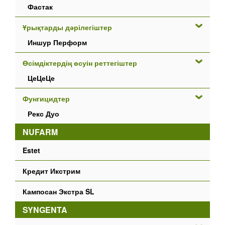
Фастак
Ұрықтарды дәрілегіштер
Иншур Перформ
Өсімдіктердің өсуін реттегіштер
ЦеЦеЦе
Фунгицидтер
Рекс Дуо
NUFARM
Estet
Кредит Икстрим
Кампосан Экстра SL
SYNGENTA