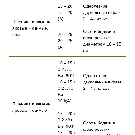
15 – 20
Однолетние
15 – 20
двудольные в фазе
(А)
2 – 4 листьев
Пшеница и ячмень
яровые и озимые,
Осот и бодяки в
овес
20 – 25
фазе розетки
20 – 25
диаметром 10 – 15
(А)
см
10 – 15 +
0,2 л/га
Бит 90®
Однолетние
10 – 15 +
двудольные в фазе
0,2 л/га
2 – 4 листьев
Бит
90®(А)
Пшеница и ячмень
яровые и озимые
15 – 20 +
0,2 л/га
Осот и бодяки в
Бит 90®
фазе розетки
15 – 20 +