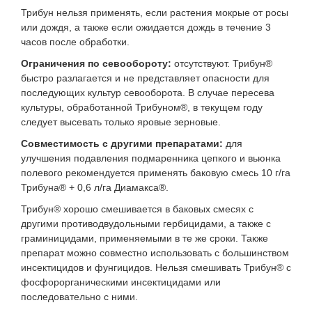
Трибун нельзя применять, если растения мокрые от росы
или дождя, а также если ожидается дождь в течение 3
часов после обработки.
Ограничения по севообороту:
отсутствуют. Трибун®
быстро разлагается и не представляет опасности для
последующих культур севооборота. В случае пересева
культуры, обработанной Трибуном®, в текущем году
следует высевать только яровые зерновые.
Совместимость с другими препаратами:
для
улучшения подавления подмаренника цепкого и вьюнка
полевого рекомендуется применять баковую смесь 10 г/га
Трибуна® + 0,6 л/га Диамакса®.
Трибун® хорошо смешивается в баковых смесях с
другими противодвудольными гербицидами, а также с
граминицидами, применяемыми в те же сроки. Также
препарат можно совместно использовать с большинством
инсектицидов и фунгицидов. Нельзя смешивать Трибун® с
фосфорорганическими инсектицидами или
последовательно с ними.