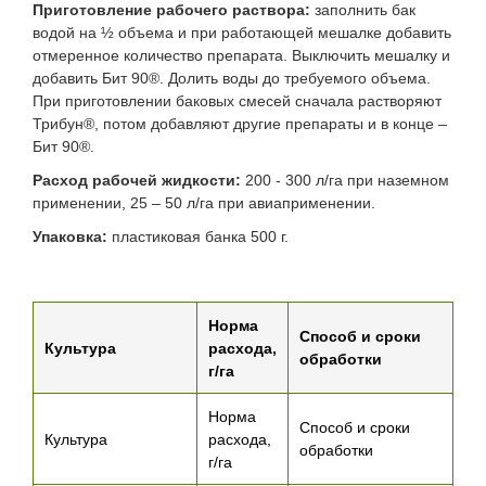
Приготовление рабочего раствора:
заполнить бак
водой на ½ объема и при работающей мешалке добавить
отмеренное количество препарата. Выключить мешалку и
добавить Бит 90®. Долить воды до требуемого объема.
При приготовлении баковых смесей сначала растворяют
Трибун®, потом добавляют другие препараты и в конце –
Бит 90®.
Расход рабочей жидкости:
200 - 300 л/га при наземном
применении, 25 – 50 л/га при авиаприменении.
Упаковка:
пластиковая банка 500 г.
Норма
Способ и сроки
Культура
расхода,
обработки
г/га
Норма
Способ и сроки
Культура
расхода,
обработки
г/га