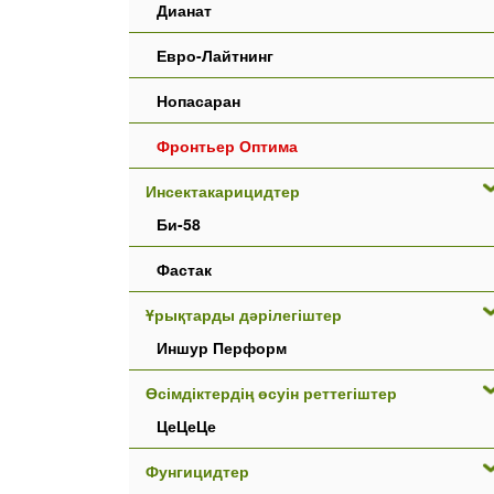
Дианат
Евро-Лайтнинг
Нопасаран
Фронтьер Оптима
Инсектакарицидтер
Би-58
Фастак
Ұрықтарды дәрілегіштер
Иншур Перформ
Өсімдіктердің өсуін реттегіштер
ЦеЦеЦе
Фунгицидтер