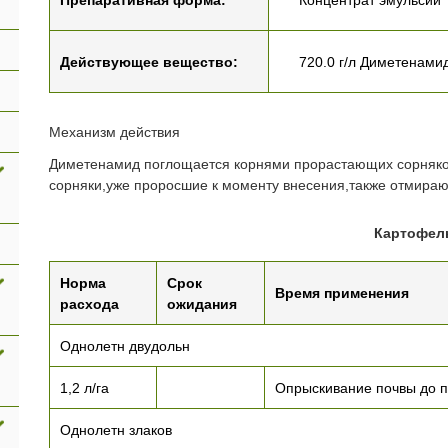
Препаративная форма:
Концентрат эмульсии
Действующее вещество:
720.0 г/л Диметенами
Механизм действия
Диметенамид поглощается корнями прорастающих сорняко
сорняки,уже проросшие к моменту внесения,также отмираю
Картофел
Норма
Срок
Время применения
расхода
ожидания
Однолетн двудольн
1,2 л/га
Опрыскивание почвы до п
Однолетн злаков