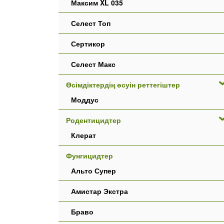
Максим XL 035
Селест Топ
Сертикор
Селест Макс
Өсімдіктердің өсуін реттегіштер
Моддус
Родентицидтер
Клерат
Фунгицидтер
Альто Супер
Амистар Экстра
Браво