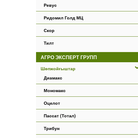
Ревус
Ридомил Голд МЦ
Скор
Тилт
АГРО ЭКСПЕРТ ГРУПП
Шөпжойғыштар
Диамакс
Мономакс
Оцелот
Пассат (Тотал)
Трибун