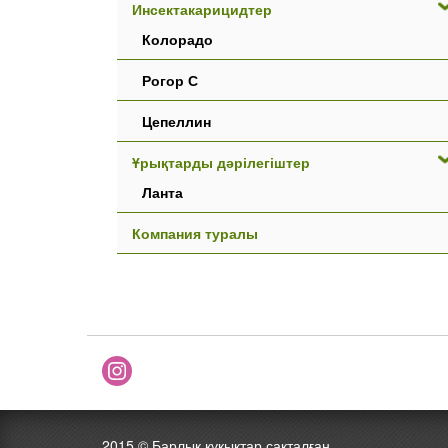
Инсектакарицидтер
Колорадо
Рогор С
Цепеллин
Ұрықтарды дәрілегіштер
Ланта
Компания туралы
2015 ©
Барлық құқықтар сақталған