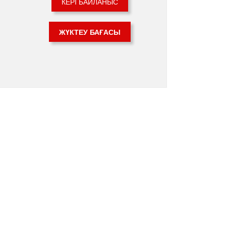
КЕРІ БАЙЛАНЫС
ЖҮКТЕУ БАҒАСЫ