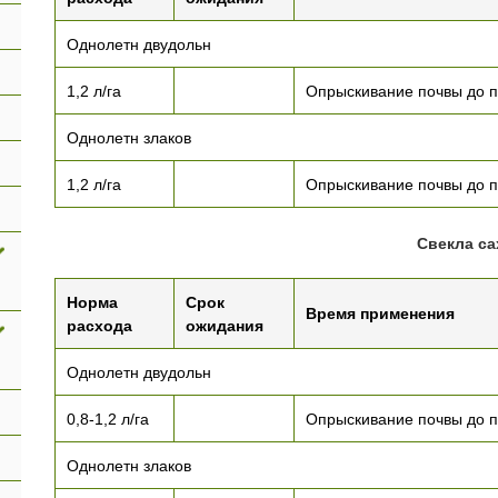
Однолетн двудольн
1,2 л/га
Опрыскивание почвы до п
Однолетн злаков
1,2 л/га
Опрыскивание почвы до п
Свекла са
Норма
Срок
Время применения
расхода
ожидания
Однолетн двудольн
0,8-1,2 л/га
Опрыскивание почвы до п
Однолетн злаков