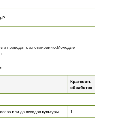
д-Р
в и приводит к их отмиранию.Молодые
т
ь
Кратность
обработок
осева или до всходов культуры
1