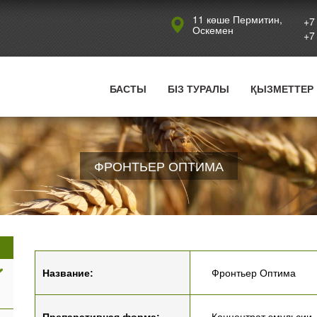
Jump to navigation
11 көше Пермитин,
+7
Оскемен
+7
БАСТЫ
БІЗ ТУРАЛЫ
ҚЫЗМЕТТЕР
ФРОНТЬЕР ОПТИМА
Название:
Фронтьер Оптима