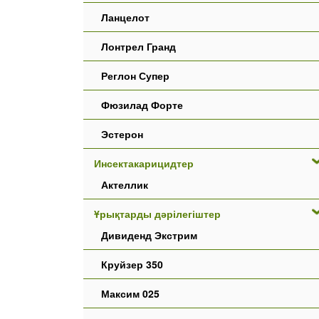
Ланцелот
Лонтрел Гранд
Реглон Супер
Фюзилад Форте
Эстерон
Инсектакарицидтер
Актеллик
Ұрықтарды дәрілегіштер
Дивиденд Экстрим
Круйзер 350
Максим 025