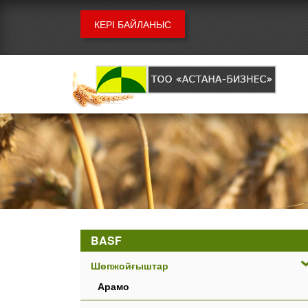
КЕРІ БАЙЛАНЫС
BASF
Шөпжойғыштар
Арамо