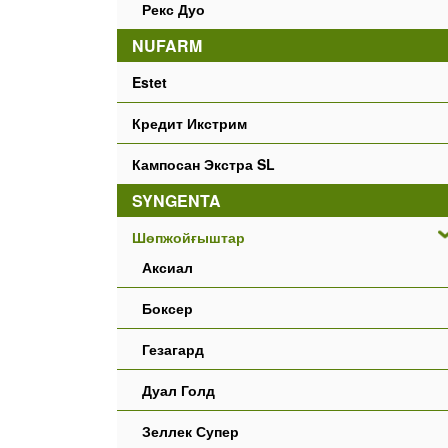
Рекс Дуо
NUFARM
Estet
Кредит Икстрим
Кампосан Экстра SL
SYNGENTA
Шөпжойғыштар
Аксиал
Боксер
Гезагард
Дуал Голд
Зеллек Супер