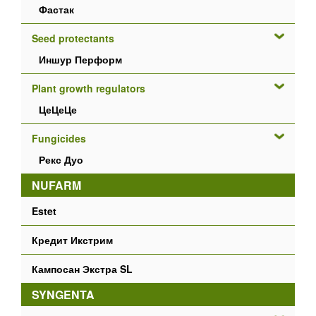
Фастак
Seed protectants
Иншур Перформ
Plant growth regulators
ЦеЦеЦе
Fungicides
Рекс Дуо
NUFARM
Estet
Кредит Икстрим
Кампосан Экстра SL
SYNGENTA