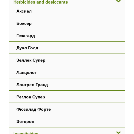
Herbicides and desiccants
Аксиал
Боксер
Гезагард
Дуал Голд
Зеллек Супер
Ланцелот
Лонтрел Гранд
Реглон Супер
Фюзилад Форте
Эстерон
Insecticides