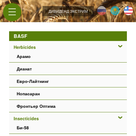
Jump to navigation
ДИВИДЕНД ЭКСТРИМ
BASF
Herbicides
Арамо
Дианат
Евро-Лайтнинг
Нопасаран
Фронтьер Оптима
Insecticides
Би-58