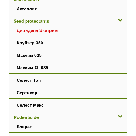
Актеллик
Seed protectants
Дивиденд Экстрим
Круйзер 350
Максим 025
Максим XL 035
Селест Топ
Сертикор
Селест Макс
Rodenticide
Клерат