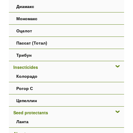
Диамакс
Мономакс
Оцелот
Пассат (Тотал)
Трибун
Insecticides
Колорадо
Рогор С
Цепеллин
Seed protectants
Ланта