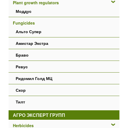
Plant growth regulators
Моддус
Fungicides
Альто Супер
Амистар Экстра
Браво
Ревус
Ридомил Голд МЦ
Скор
Тилт
АГРО ЭКСПЕРТ ГРУПП
Herbicides