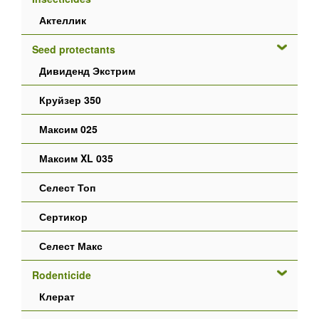
Актеллик
Seed protectants
Дивиденд Экстрим
Круйзер 350
Максим 025
Максим XL 035
Селест Топ
Сертикор
Селест Макс
Rodenticide
Клерат