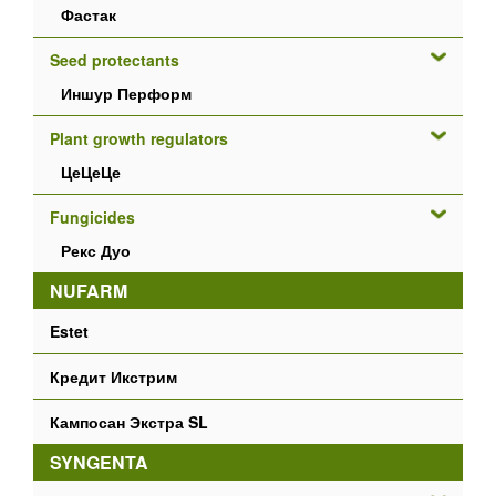
Фастак
Seed protectants
Иншур Перформ
Plant growth regulators
ЦеЦеЦе
Fungicides
Рекс Дуо
NUFARM
Estet
Кредит Икстрим
Кампосан Экстра SL
SYNGENTA