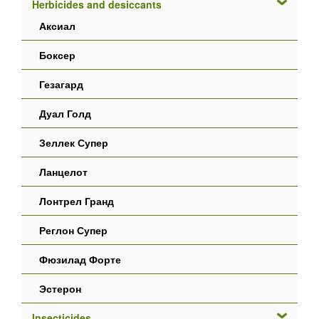
Herbicides and desiccants
Аксиал
Боксер
Гезагард
Дуал Голд
Зеллек Супер
Ланцелот
Лонтрел Гранд
Реглон Супер
Фюзилад Форте
Эстерон
Insecticides