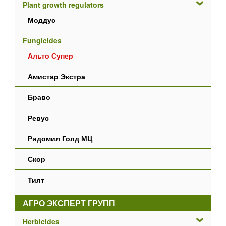
Plant growth regulators
Моддус
Fungicides
Альто Супер
Амистар Экстра
Браво
Ревус
Ридомил Голд МЦ
Скор
Тилт
АГРО ЭКСПЕРТ ГРУПП
Herbicides