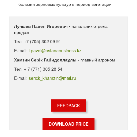
болезни зерновых культур в период вегетации
Лучшев Павел Игоревич -
начальник отдела
продаж
Тел: +7 (705) 302 09 91
E-mail:
l.pavel@astanabusiness.kz
Хамзин Серік Ғабидоллаұлы -
главный агроном
Тел: + 7 (771) 305 28 54
E-mail:
serick_khamzin@mail.ru
FEEDBACK
DOWNLOAD PRICE