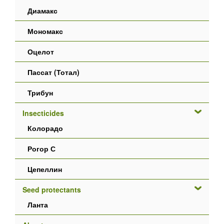
Диамакс
Мономакс
Оцелот
Пассат (Тотал)
Трибун
Insecticides
Колорадо
Рогор С
Цепеллин
Seed protectants
Ланта