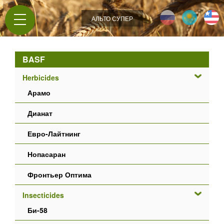
Jump to navigation
АЛЬТО СУПЕР
BASF
Herbicides
Арамо
Дианат
Евро-Лайтнинг
Нопасаран
Фронтьер Оптима
Insecticides
Би-58