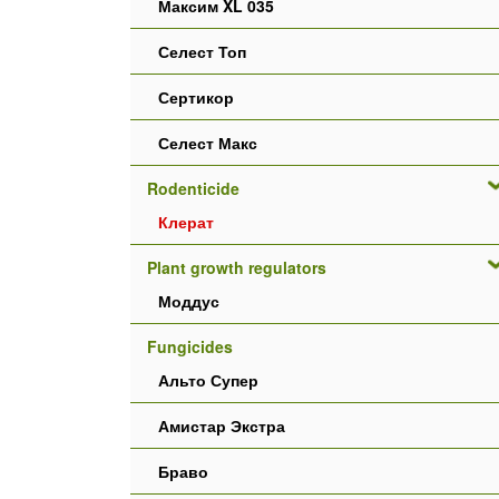
Максим XL 035
Селест Топ
Сертикор
Селест Макс
Rodenticide
Клерат
Plant growth regulators
Моддус
Fungicides
Альто Супер
Амистар Экстра
Браво