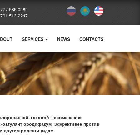
 777 535 0989
 701 513 2247
BOUT
SERVICES
NEWS
CONTACTS
нулированной, готовой к применению
икоагулянт бродифакум. Эффективен против
 и другим родентицидам