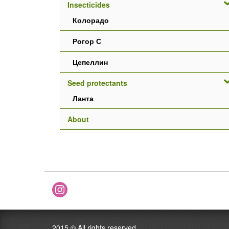
Insecticides
Колорадо
Рогор С
Цепеллин
Seed protectants
Ланта
About
2015 ©
All rights reserved