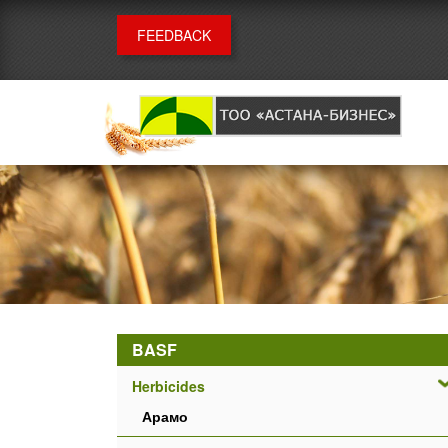
FEEDBACK
BASF
Herbicides
Арамо