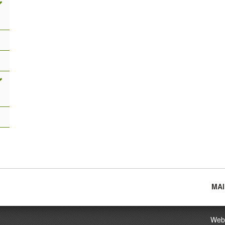
MAI
Main
menu
Webs