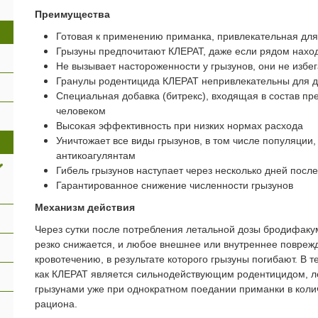
Преимущества
Готовая к применению приманка, привлекательная дл
Грызуны предпочитают КЛЕРАТ, даже если рядом наход
Не вызывает настороженности у грызунов, они не избе
Гранулы родентицида КЛЕРАТ непривлекательны для д
Специальная добавка (битрекс), входящая в состав пр
человеком
Высокая эффективность при низких нормах расхода
Уничтожает все виды грызунов, в том числе популяции
антикоагулянтам
Гибель грызунов наступает через несколько дней посл
Гарантированное снижение численности грызунов
Механизм действия
Через сутки после потребления летальной дозы бродифаку
резко снижается, и любое внешнее или внутреннее повреж
кровотечению, в результате которого грызуны погибают. В т
как КЛЕРАТ является сильнодействующим родентицидом, л
грызунами уже при однократном поедании приманки в коли
рациона.