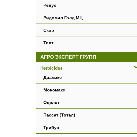
Ревус
Ридомил Голд МЦ
Скор
Тилт
АГРО ЭКСПЕРТ ГРУПП
Herbicides
Диамакс
Мономакс
Оцелот
Пассат (Тотал)
Трибун