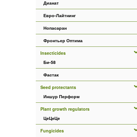
Дианат
Евро-Лайтнинг
Нопасаран
Фронтьер Оптима
Insecticides
Би-58
Фастак
Seed protectants
Иншур Перформ
Plant growth regulators
ЦеЦеЦе
Fungicides