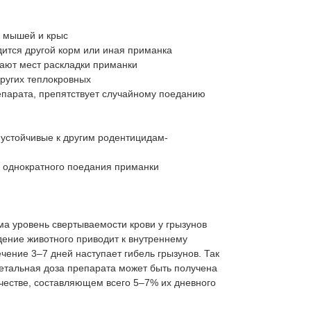
я мышей и крыс
ится другой корм или иная приманка
гают мест раскладки приманки
ругих теплокровных
епарата, препятствует случайному поеданию
, устойчивые к другим родентицидам-
е однократного поедания приманки
ма уровень свертываемости крови у грызунов
дение животного приводит к внутреннему
ечение 3–7 дней наступает гибель грызунов. Так
етальная доза препарата может быть получена
честве, составляющем всего 5–7% их дневного