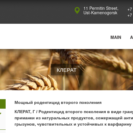
Jump to navigation
11 Permitin Street,
+7
Ust-Kamenogorsk
+7
MAIN
A
КЛЕРАТ
Мощный родентицид второго поколения
КЛЕРАТ, Г / Родентицид второго поколения в виде гра
приманки из натуральных продуктов, сожержащей ант
грызунов, чувствительных и устойчивых к варфарину