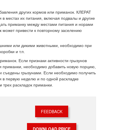
бавления других кормов или приманок. КЛЕРАТ
 в местах их питания, включая подвалы и другие
щать приманку между местами питания и норами
к может привести к повторному заселению
ашними или дикими животными, необходимо при
робки и т.п.
риманок. Если признаки активности грызунов
и приманки, необходимо добавить новую порцию,
ли съедены грызунами. Если необходимо получить
ки в первую неделю и по одной раскладке
и трех раскладок приманки.
FEEDBACK
DOWNLOAD PRICE