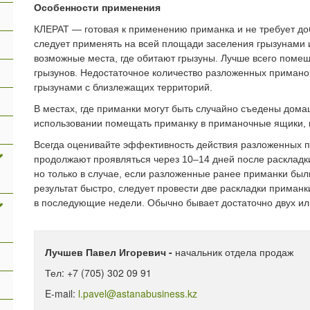
Особенности применения
КЛЕРАТ — готовая к применению приманка и не требует до
следует применять на всей площади заселения грызунами и
возможные места, где обитают грызуны. Лучше всего поме
грызунов. Недостаточное количество разложенных примано
грызунами с близлежащих территорий.
В местах, где приманки могут быть случайно съедены дом
использовании помещать приманку в приманочные ящики, ко
Всегда оценивайте эффективность действия разложенных п
продолжают проявляться через 10–14 дней после раскладк
но только в случае, если разложенные ранее приманки бы
результат быстро, следует провести две раскладки приман
в последующие недели. Обычно бывает достаточно двух ил
Лучшев Павел Игоревич -
начальник отдела продаж
Тел: +7 (705) 302 09 91
E-mail:
l.pavel@astanabusiness.kz