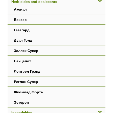
Herbicides and desiccants
Аксиал
Боксер
Гезагард
Дуал Голд
Зеллек Супер
Ланцелот
Лонтрел Гранд
Реглон Супер
Фюзилад Форте
Эстерон
Insecticides