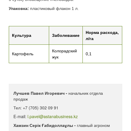
Упаковка:
пластиковый флакон 1 л.
Норма расхода,
Культура
Заболевание
л/га
Колорадский
Картофель
0,1
жук
Лучшев Павел Игоревич -
начальник отдела
продаж
Тел: +7 (705) 302 09 91
E-mail:
l.pavel@astanabusiness.kz
Хамзин Серік Ғабидоллаұлы -
главный агроном