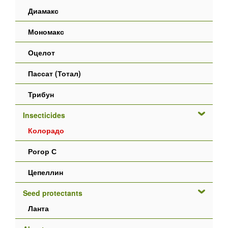
Диамакс
Мономакс
Оцелот
Пассат (Тотал)
Трибун
Insecticides
Колорадо
Рогор С
Цепеллин
Seed protectants
Ланта