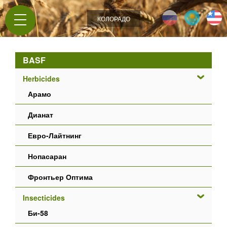
Jump to navigation
КОЛОРАДО
BASF
Herbicides
Арамо
Дианат
Евро-Лайтнинг
Нопасаран
Фронтьер Оптима
Insecticides
Би-58