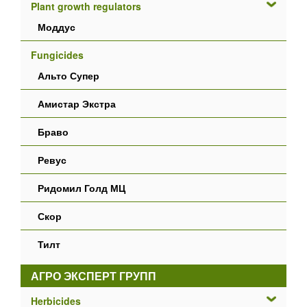
Plant growth regulators
Моддус
Fungicides
Альто Супер
Амистар Экстра
Браво
Ревус
Ридомил Голд МЦ
Скор
Тилт
АГРО ЭКСПЕРТ ГРУПП
Herbicides