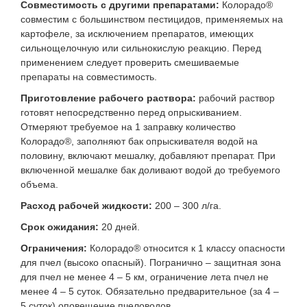
Совместимость с другими препаратами:
Колорадо®
совместим с большинством пестицидов, применяемых на
картофеле, за исключением препаратов, имеющих
сильнощелочную или сильнокислую реакцию. Перед
применением следует проверить смешиваемые
препараты на совместимость.
Приготовление рабочего раствора:
рабочий раствор
готовят непосредственно перед опрыскиванием.
Отмеряют требуемое на 1 заправку количество
Колорадо®, заполняют бак опрыскивателя водой на
половину, включают мешалку, добавляют препарат. При
включенной мешалке бак доливают водой до требуемого
объема.
Расход рабочей жидкости:
200 – 300 л/га.
Срок ожидания:
20 дней.
Ограничения:
Колорадо® относится к 1 классу опасности
для пчел (высоко опасный). Погранично – защитная зона
для пчел не менее 4 – 5 км, ограничение лета пчел не
менее 4 – 5 суток. Обязательно предварительное (за 4 –
5 суток) оповещение пчеловодов.