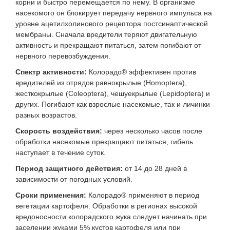
корни и быстро перемещается по нему. В организме
насекомого он блокирует передачу нервного импульса на
уровне ацетилхолинового рецептора постсинаптической
мембраны. Сначала вредители теряют двигательную
активность и прекращают питаться, затем погибают от
нервного перевозбуждения.
Спектр активности:
Колорадо® эффективен против
вредителей из отрядов равнокрылые (Homoptera),
жесткокрылые (Coleoptera), чешуекрылые (Lepidoptera) и
других. Погибают как взрослые насекомые, так и личинки
разных возрастов.
Скорость воздействия:
через несколько часов после
обработки насекомые прекращают питаться, гибель
наступает в течение суток.
Период защитного действия:
от 14 до 28 дней в
зависимости от погодных условий.
Сроки применения:
Колорадо® применяют в период
вегетации картофеля. Обработки в регионах высокой
вредоносности колорадского жука следует начинать при
заселении жуками 5% кустов картофеля или при