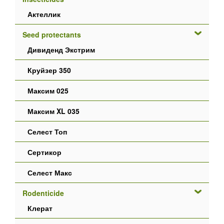
Актеллик
Seed protectants
Дивиденд Экстрим
Круйзер 350
Максим 025
Максим XL 035
Селест Топ
Сертикор
Селест Макс
Rodenticide
Клерат