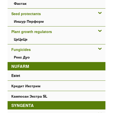
Фастак
Seed protectants
Иншур Перформ
Plant growth regulators
ЦеЦеЦе
Fungicides
Рекс Дуо
NUFARM
Estet
Кредит Икстрим
Кампосан Экстра SL
SYNGENTA